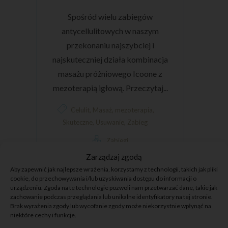
Spośród wielu zabiegów
antycellulitowych w naszym
przekonaniu najszybciej i
najskuteczniej działa kombinacja
masażu próżniowego Icoone z
mezoterapią igłową. Przeczytaj...
,
,
,
Celulit
Masaż
mezoterapia
,
,
Skuteczne
Usuwanie
Zabieg
Zabiegi
Zarządzaj zgodą
Aby zapewnić jak najlepsze wrażenia, korzystamy z technologii, takich jak pliki
Czytaj dalej
cookie, do przechowywania i/lub uzyskiwania dostępu do informacji o
urządzeniu. Zgoda na te technologie pozwoli nam przetwarzać dane, takie jak
zachowanie podczas przeglądania lub unikalne identyfikatory na tej stronie.
Brak wyrażenia zgody lub wycofanie zgody może niekorzystnie wpłynąć na
niektóre cechy i funkcje.