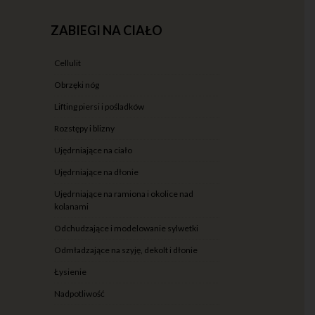
ZABIEGI NA CIAŁO
cellulit
obrzęki nóg
lifting piersi i pośladków
rozstępy i blizny
ujędrniające na ciało
ujędrniające na dłonie
ujędrniające na ramiona i okolice nad
kolanami
odchudzające i modelowanie sylwetki
odmładzające na szyję, dekolt i dłonie
łysienie
nadpotliwość