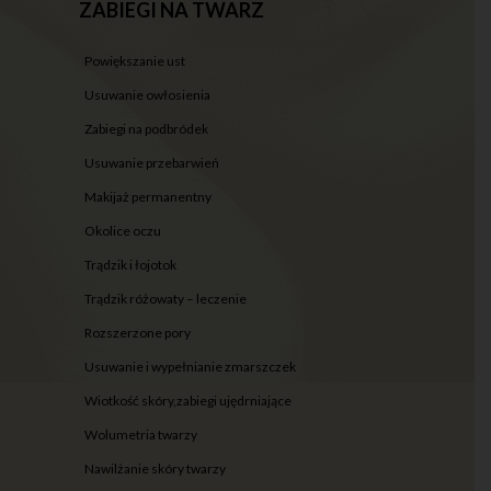
ZABIEGI NA TWARZ
powiększanie ust
usuwanie owłosienia
zabiegi na podbródek
usuwanie przebarwień
makijaż permanentny
okolice oczu
trądzik i łojotok
trądzik różowaty – leczenie
rozszerzone pory
usuwanie i wypełnianie zmarszczek
wiotkość skóry,zabiegi ujędrniające
wolumetria twarzy
nawilżanie skóry twarzy