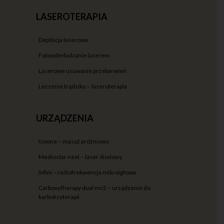
LASEROTERAPIA
depilacja laserowa
fotoodmładzanie laserem
laserowe usuwanie przebarwień
leczenie trądziku – laseroterapia
URZĄDZENIA
icoone – masaż próżniowy
mediostar next – laser diodowy
infini – radiofrekwencja mikroigłowa
carboxytherapy dual mc2 – urządzenie do
karboksyterapii