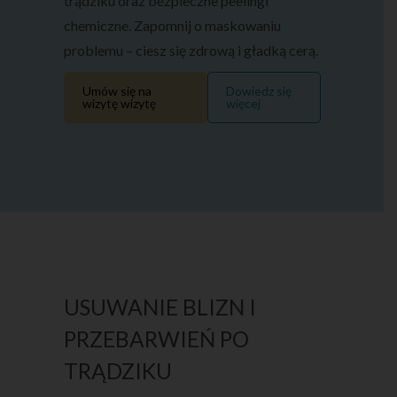
trądziku oraz bezpieczne peelingi
chemiczne. Zapomnij o maskowaniu
problemu – ciesz się zdrową i gładką cerą.
Umów się na
Dowiedz się
wizytę wizytę
więcej
USUWANIE BLIZN I
PRZEBARWIEŃ PO
TRĄDZIKU