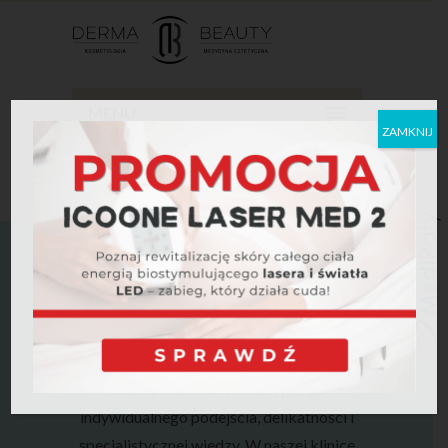
MENU
ZAMKNIJ
LECZENIE SKÓRY
PROBLEMATYCZNEJ
Skóra problematyczna wymaga
indywidualnego podejścia, delikatności i
specjalistycznej wiedzy. W naszej klinice