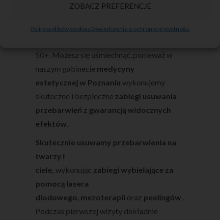
ZOBACZ PREFERENCJE
hormonalnych? Wg badań z tym
problemem boryka się ponad 30%
Polityka plików cookies
Oświadczenie o ochronie prywatności
trzydziestolatek i ponad 80% pań w wieku
50+. Możesz się uśmiechnąć, ponieważ w
naszym gabinecie
medycyny
estetycznej w Poznaniu
wykonujemy
skuteczne i bezpieczne
zabiegi usuwania
przebarwień
z gwarancją widocznych
efektów
.
Skutecznie usuwamy przebarwienia na
twarzy i
ciele,
wykonując
zabiegi
wybielające za
pomocą lasera
diodowego,
mezoterapii
oraz
peelingów
.
Podczas pierwszej wizyty dokładnie