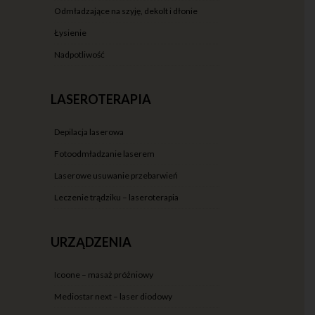
odmładzające na szyję, dekolt i dłonie
łysienie
nadpotliwość
LASEROTERAPIA
depilacja laserowa
fotoodmładzanie laserem
laserowe usuwanie przebarwień
leczenie trądziku – laseroterapia
URZĄDZENIA
icoone – masaż próżniowy
mediostar next – laser diodowy