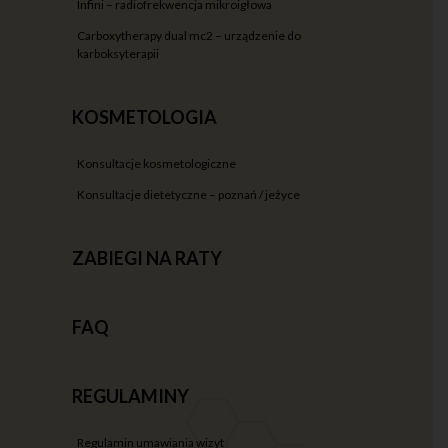
infini – radiofrekwencja mikroigłowa
carboxytherapy dual mc2 – urządzenie do
karboksyterapii
KOSMETOLOGIA
konsultacje kosmetologiczne
konsultacje dietetyczne – poznań / jeżyce
ZABIEGI NA RATY
FAQ
REGULAMINY
regulamin umawiania wizyt