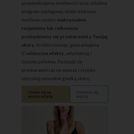
przeanalizujemy możliwości oraz ustalimy
program zabiegowy, dzięki któremu
możliwie szybko
maksymalnie
rozjaśnimy lub całkowicie
pozbędziemy się przebarwień z Twojej
skóry
. Krótko mówiąc, gwarantujemy
Ci
widoczne efekty
, satysfakcję i
bezpieczeństwo. Pozbądź się
przebarwień raz na zawsze i szybko
odzyskaj naturalnie gładką skórę.
Umów się na
Dowiedz się
wizytę wizytę
więcej