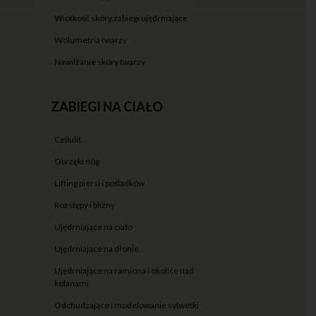
wiotkość skóry,zabiegi ujędrniające
wolumetria twarzy
nawilżanie skóry twarzy
ZABIEGI NA CIAŁO
cellulit
obrzęki nóg
lifting piersi i pośladków
rozstępy i blizny
ujędrniające na ciało
ujędrniające na dłonie
ujędrniające na ramiona i okolice nad
kolanami
odchudzające i modelowanie sylwetki