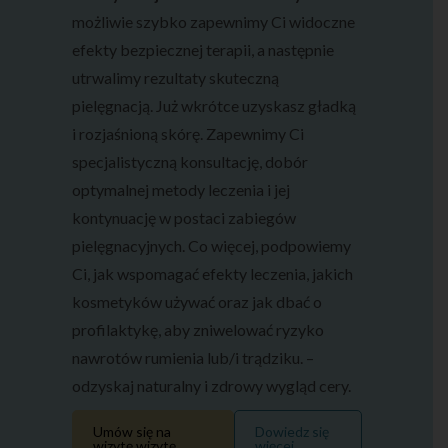
możliwie szybko zapewnimy Ci widoczne
efekty bezpiecznej terapii, a następnie
utrwalimy rezultaty skuteczną
pielęgnacją. Już wkrótce uzyskasz gładką
i rozjaśnioną skórę. Zapewnimy Ci
specjalistyczną konsultację, dobór
optymalnej metody leczenia i jej
kontynuację w postaci zabiegów
pielęgnacyjnych. Co więcej, podpowiemy
Ci, jak wspomagać efekty leczenia, jakich
kosmetyków używać oraz jak dbać o
profilaktykę, aby zniwelować ryzyko
nawrotów rumienia lub/i trądziku. –
odzyskaj naturalny i zdrowy wygląd cery.
Umów się na
Dowiedz się
wizytę wizytę
więcej