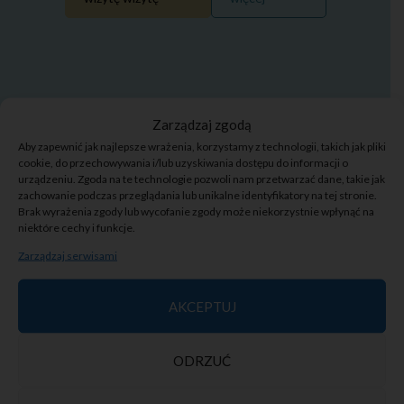
Zarządzaj zgodą
Aby zapewnić jak najlepsze wrażenia, korzystamy z technologii, takich jak pliki
cookie, do przechowywania i/lub uzyskiwania dostępu do informacji o
urządzeniu. Zgoda na te technologie pozwoli nam przetwarzać dane, takie jak
zachowanie podczas przeglądania lub unikalne identyfikatory na tej stronie.
USUWANIE
Brak wyrażenia zgody lub wycofanie zgody może niekorzystnie wpłynąć na
niektóre cechy i funkcje.
PRZEBARWIEŃ I
Zarządzaj serwisami
NIERÓWNEGO
KOLORYTU SKÓRY
AKCEPTUJ
Chcesz pozbyć się przebarwień
ODRZUĆ
słonecznych lub zmian, które powstały
wskutek upływającego czasu lub zmian