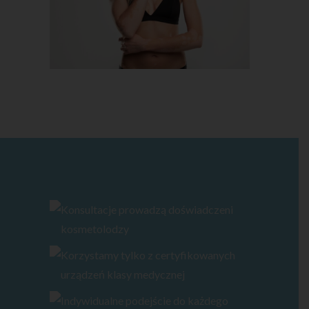
Konsultacje prowadzą doświadczeni
kosmetolodzy
Korzystamy tylko z certyfikowanych
urządzeń klasy medycznej
Indywidualne podejście do każdego