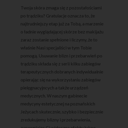
Twoja skóra zmaga się z pozostałościami
po trądziku? Gratulacje oznacza to, że
najtrudniejszy etap już za Tobą, a marzenie
o ładnie wyglądającej skórze bez makijażu
zaraz zostanie spełnione i liczymy, że to
właśnie Nasi specjaliści w tym Tobie
pomogą. Usuwanie blizn i przebarwień po
trądziku składa się z serii kilku zabiegów
terapeutycznych dobranych indywidualnie
opierając się na wykorzystaniu zabiegów
pielęgnacyjncych a także urządzeń
medycznych. W naszym gabinecie
medycyny estetycznej na poznańskich
Jeżycach skutecznie, szybko i bezpiecznie
zredukujemy blizny i przebarwienia,
zapewniając Ci widoczne efekty już po