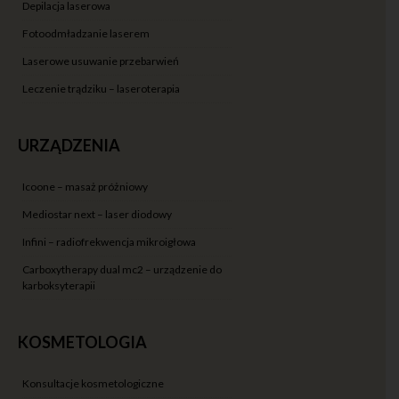
depilacja laserowa
fotoodmładzanie laserem
laserowe usuwanie przebarwień
leczenie trądziku – laseroterapia
URZĄDZENIA
icoone – masaż próżniowy
mediostar next – laser diodowy
infini – radiofrekwencja mikroigłowa
carboxytherapy dual mc2 – urządzenie do
karboksyterapii
KOSMETOLOGIA
konsultacje kosmetologiczne