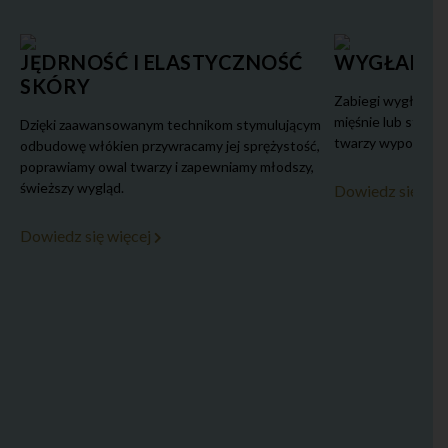
JĘDRNOŚĆ I ELASTYCZNOŚĆ
WYGŁADZE
SKÓRY
Zabiegi wygładzaj
mięśnie lub stymul
Dzięki zaawansowanym technikom stymulującym
twarzy wypoczęty
odbudowę włókien przywracamy jej sprężystość,
poprawiamy owal twarzy i zapewniamy młodszy,
świeższy wygląd.
Dowiedz się wię
Dowiedz się więcej