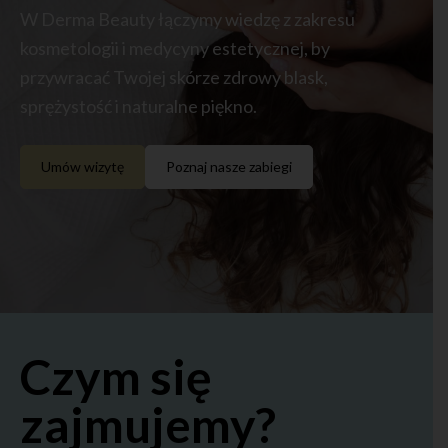
W Derma Beauty łączymy wiedzę z zakresu
kosmetologii i medycyny estetycznej, by
przywracać Twojej skórze zdrowy blask,
sprężystość i naturalne piękno.
Umów wizytę
Poznaj nasze zabiegi
Czym się
zajmujemy?