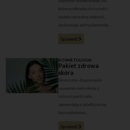
Subtelne modelowanie ust,
które podkreśla ich kształt i
nadaje naturalną objętość,
zachowując pełną harmonię...
Sprawdź
KOSMETOLOGIA
Pakiet zdrowa
skóra
Skuteczne, długotrwałe
usuwanie owłosienia z
różnych partii ciała,
zapewniające gładką skórę
bez podrażnień...
Sprawdź