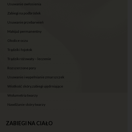
usuwanie owłosienia
zabiegi na podbródek
usuwanie przebarwień
makijaż permanentny
okolice oczu
trądzik i łojotok
trądzik różowaty – leczenie
rozszerzone pory
usuwanie i wypełnianie zmarszczek
wiotkość skóry,zabiegi ujędrniające
wolumetria twarzy
nawilżanie skóry twarzy
ZABIEGI NA CIAŁO