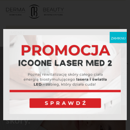
MENU
ZAMKNIJ
Pomagamy kobietom w
każdym wieku odzyskać
promienny, jędrny wygląd
skóry.