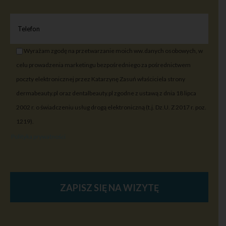
Wyrażam zgodę na przetwarzanie moich ww.danych osobowych, w
celu prowadzenia marketingu bezpośredniego za pośrednictwem
poczty elektronicznej przez Katarzynę Zasuń właściciela strony
dermabeauty.pl oraz dentalbeauty.pl zgodne z ustawą z dnia 18 lipca
2002 r. o świadczeniu usług drogą elektroniczną (t.j. Dz.U. Z 2017 r. poz.
1219).
Polityka prywatności