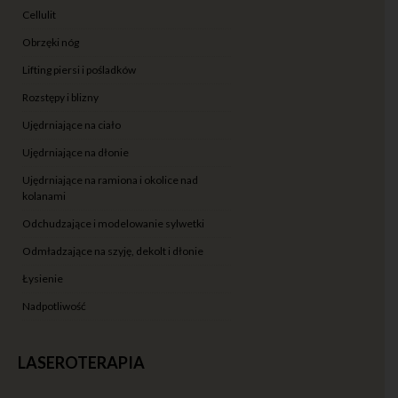
cellulit
obrzęki nóg
lifting piersi i pośladków
rozstępy i blizny
ujędrniające na ciało
ujędrniające na dłonie
ujędrniające na ramiona i okolice nad
kolanami
odchudzające i modelowanie sylwetki
odmładzające na szyję, dekolt i dłonie
łysienie
nadpotliwość
LASEROTERAPIA