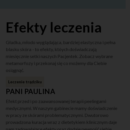
Efekty leczenia
Gładka, młodo wyglądająca, bardziej elastyczna i pełna
blasku skóra - to efekty, któych doświadczają
miesięcznie setki naszych Pacjentek. Zobacz wybrane
metamorfozy i przekonaj się co możemy dla Ciebie
osiągnąć.
Leczenie trądziku
PANI PAULINA
Efekt przed i po zaawansowanej terapii peelingami
medycznymi. W naszym gabinecie mamy doświadczenie
w pracy ze skórami problematycznymi. Dwutorowo
prowadzona kuracja wraz z dietetykiem klinicznym daje
nam zadowalające efekty oraz dodaje pewność siebie