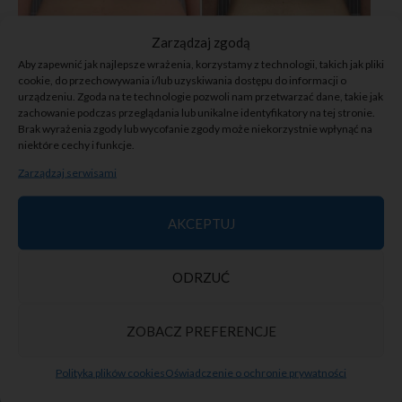
Zarządzaj zgodą
Aby zapewnić jak najlepsze wrażenia, korzystamy z technologii, takich jak pliki
cookie, do przechowywania i/lub uzyskiwania dostępu do informacji o
urządzeniu. Zgoda na te technologie pozwoli nam przetwarzać dane, takie jak
zachowanie podczas przeglądania lub unikalne identyfikatory na tej stronie.
Brak wyrażenia zgody lub wycofanie zgody może niekorzystnie wpłynąć na
niektóre cechy i funkcje.
Dlaczego warto
Zarządzaj serwisami
nam zaufać?
AKCEPTUJ
ODRZUĆ
W Derma Beauty stawiamy na doświadczenie,
bezpieczeństwo i empatię. Każdy zabieg poprzedza
dokładna konsultacja i analiza potrzeb skóry, aby dobrać
ZOBACZ PREFERENCJE
najlepsze rozwiązanie. Korzystamy wyłącznie z
certyfikowanych preparatów i sprawdzonych technologii,
Polityka plików cookies
Oświadczenie o ochronie prywatności
a naszym priorytetem jest Twoje zadowolenie i komfort.