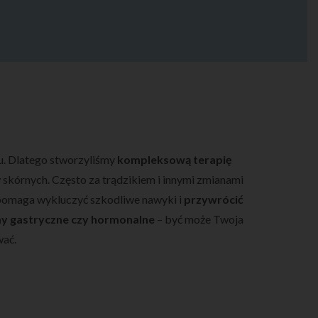
tu. Dlatego stworzyliśmy
kompleksową terapię
 skórnych. Często za trądzikiem i innymi zmianami
 pomaga wykluczyć szkodliwe nawyki i
przywrócić
y gastryczne czy hormonalne
– być może Twoja
wać.