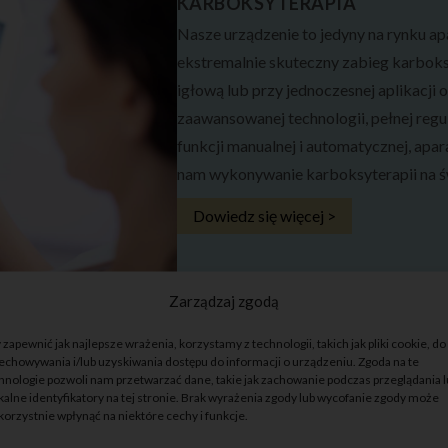
KARBOKSYTERAPIA
Nasze urządzenie to jedyny na rynku a
ekstremalnie skuteczny zabieg karboks
igłową lub przy jednoczesnej aplikacj
zaawansowanej technologii, pełnej regu
funkcji manualnej i automatycznej, ap
nam wykonywanie karboksyterapii na 
Dowiedz się więcej >
Zarządzaj zgodą
 zapewnić jak najlepsze wrażenia, korzystamy z technologii, takich jak pliki cookie, do
echowywania i/lub uzyskiwania dostępu do informacji o urządzeniu. Zgoda na te
hnologie pozwoli nam przetwarzać dane, takie jak zachowanie podczas przeglądania 
uwanie z falami
kalne identyfikatory na tej stronie. Brak wyrażenia zgody lub wycofanie zgody może
utecznie poprawiać jej
korzystnie wpłynąć na niektóre cechy i funkcje.
dmłodzić i zregenerować