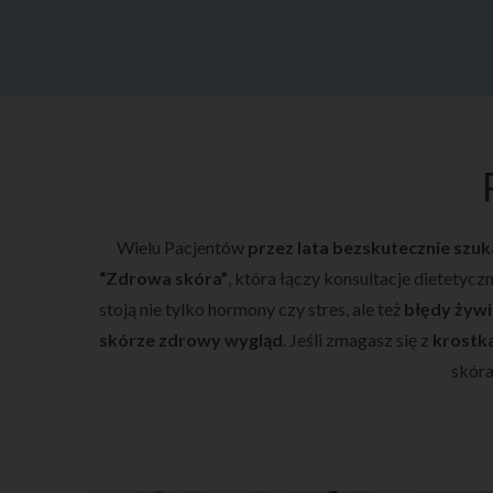
Wielu Pacjentów
przez lata bezskutecznie szu
“Zdrowa skóra”
, która łączy konsultacje dietetyc
stoją nie tylko hormony czy stres, ale też
błędy żywi
skórze zdrowy wygląd
. Jeśli zmagasz się z
krostka
skór