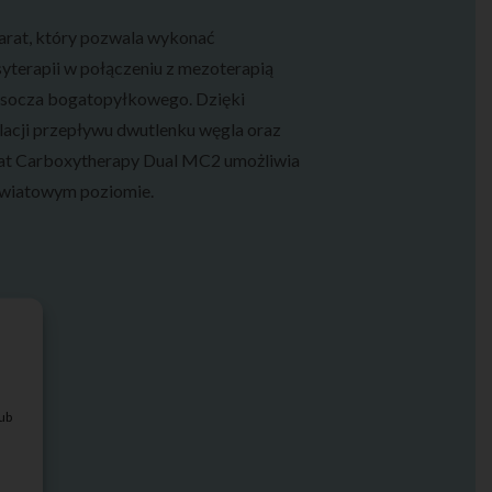
parat, który pozwala wykonać
yterapii w połączeniu z mezoterapią
i osocza bogatopyłkowego. Dzięki
lacji przepływu dwutlenku węgla oraz
arat Carboxytherapy Dual MC2 umożliwia
światowym poziomie.
lub