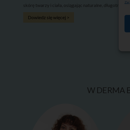
Zar
skórę twarzy i ciała, osiągając naturalne, długotrwałe 
Dowiedz się więcej >
W DERMA B