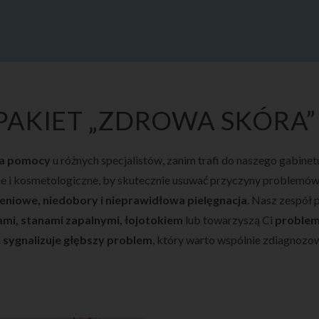
PAKIET „ZDROWA SKÓRA”
ka pomocy
u różnych specjalistów, zanim trafi do naszego gabine
zne i kosmetologiczne, by skutecznie usuwać przyczyny problemów
eniowe, niedobory i nieprawidłowa pielęgnacja
. Nasz zespół
mi, stanami zapalnymi, łojotokiem
lub towarzyszą Ci
problem
a
sygnalizuje głębszy problem
, który warto wspólnie zdiagnozo