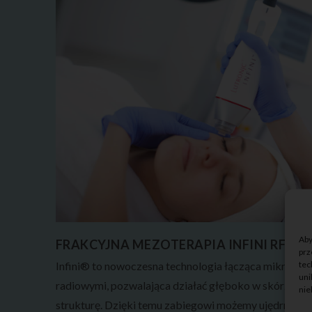
Aby
FRAKCYJNA MEZOTERAPIA INFINI RF
prz
tec
Infini® to nowoczesna technologia łącząca mikronakł
uni
radiowymi, pozwalająca działać głęboko w skórze i sk
nie
strukturę. Dzięki temu zabiegowi możemy ujędrnić, o