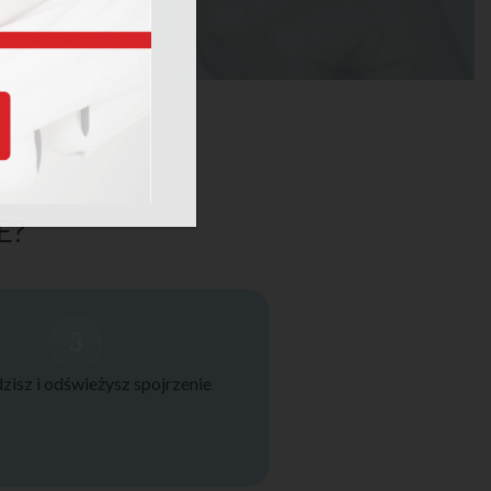
E?
3
isz i odświeżysz spojrzenie