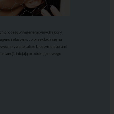
ch procesów regeneracyjnych skóry,
genu i elastyny, co przekłada się na
owe, nazywane także biostymulatorami
bstancji, inicjują produkcję nowego