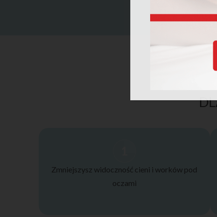
DL
1
Zmniejszysz widoczność cieni i worków pod
oczami