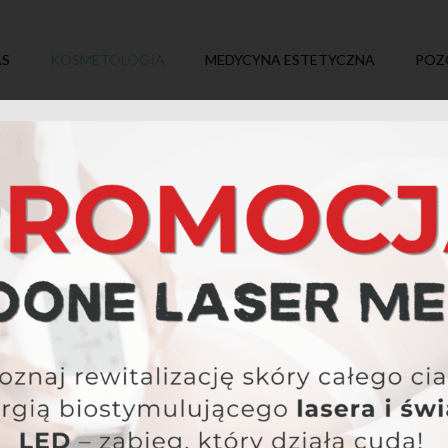
AS
KOSMETOLOGIA
MEDYCYNA ESTETYCZNA
POZ
OKOLICE OCZU
u jest wyjątkowo cienka i delikatna, przez co szybko ujawnia ozn
esu. Zabiegi dedykowane tej okolicy redukują cienie, obrzęki i dr
przywracając spojrzeniu świeżość i blask.