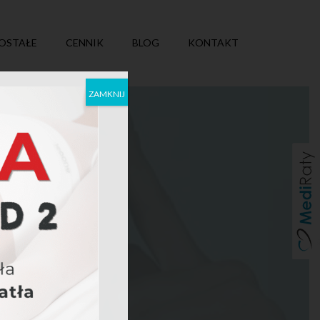
OSTAŁE
CENNIK
BLOG
KONTAKT
ZAMKNIJ
aki starzenia,
obne zmarszczki,