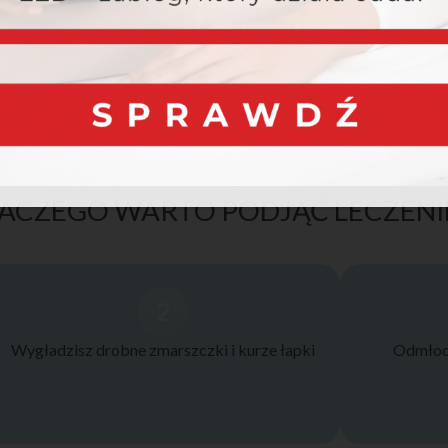
ACZEGO WARTO PODJĄĆ LECZENI
2
Wygładzisz drobne zmarszczki i kurze łapki
Odmłodz