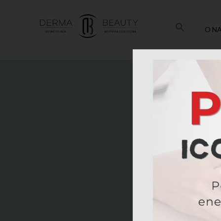
O N
Skóra wokół ocz
zmęczenia czy str