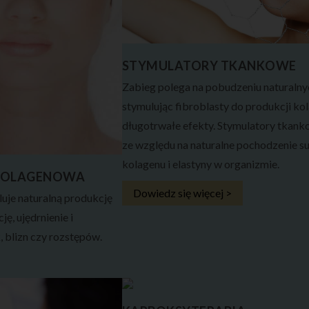
STYMULATORY TKANKOWE
Zabieg polega na pobudzeniu naturalny
stymulując fibroblasty do produkcji kola
długotrwałe efekty. Stymulatory tkank
ze względu na naturalne pochodzenie su
kolagenu i elastyny w organizmie.
OKOLAGENOWA
Dowiedz się więcej >
uje naturalną produkcję
, ujędrnienie i
, blizn czy rozstępów.