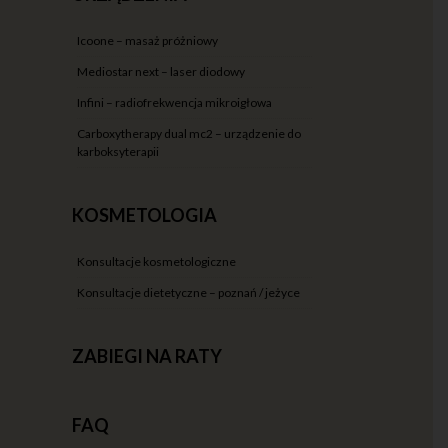
icoone – masaż próżniowy
mediostar next – laser diodowy
infini – radiofrekwencja mikroigłowa
carboxytherapy dual mc2 – urządzenie do
karboksyterapii
KOSMETOLOGIA
konsultacje kosmetologiczne
konsultacje dietetyczne – poznań / jeżyce
ZABIEGI NA RATY
FAQ