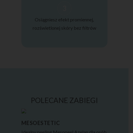
3
Osiągniesz efekt promiennej,
rozświetlonej skóry bez filtrów
POLECANE ZABIEGI
MESOESTETIC
Idealny peeling Mesopeel Azelan dla osób