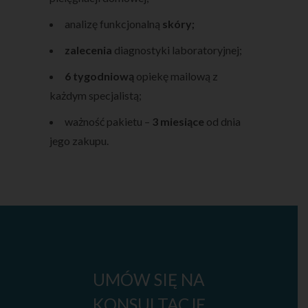
analizę funkcjonalną
skóry;
zalecenia
diagnostyki laboratoryjnej;
6 tygodniową
opiekę mailową z
każdym specjalistą;
ważność pakietu –
3 miesiące
od dnia
jego zakupu.
UMÓW SIĘ NA
KONSULTACJĘ