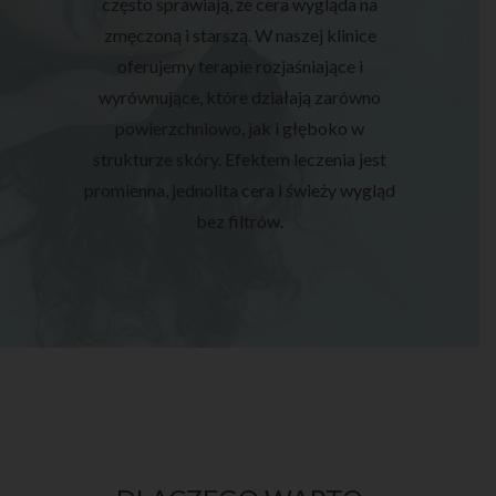
często sprawiają, że cera wygląda na
zmęczoną i starszą. W naszej klinice
oferujemy terapie rozjaśniające i
wyrównujące, które działają zarówno
powierzchniowo, jak i głęboko w
strukturze skóry. Efektem leczenia jest
promienna, jednolita cera i świeży wygląd
bez filtrów.