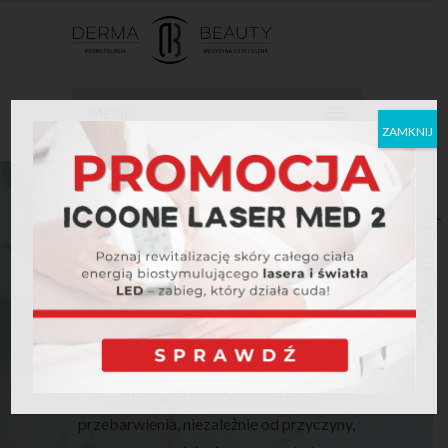
MENU
ZAMKNIJ
PRZEBARWIENIA I
NIERÓWNY
KOLORYT
Nierówny koloryt skóry oraz
przebarwienia, niezależnie od przyczyny,