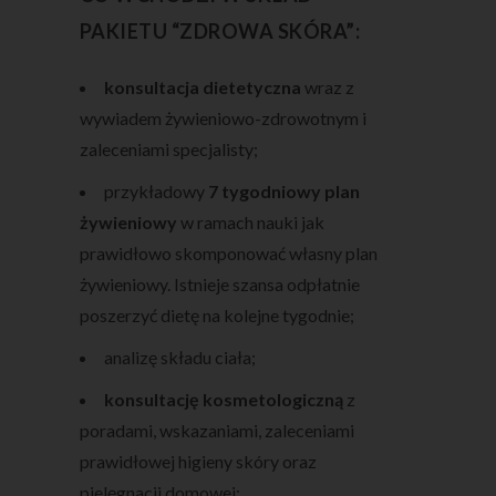
PAKIETU “ZDROWA SKÓRA”:
konsultacja dietetyczna
wraz z
wywiadem żywieniowo-zdrowotnym i
zaleceniami specjalisty;
przykładowy
7 tygodniowy plan
żywieniowy
w ramach nauki jak
prawidłowo skomponować własny plan
żywieniowy. Istnieje szansa odpłatnie
poszerzyć dietę na kolejne tygodnie;
analizę składu ciała;
konsultację kosmetologiczną
z
poradami, wskazaniami, zaleceniami
prawidłowej higieny skóry oraz
pielęgnacji domowej;