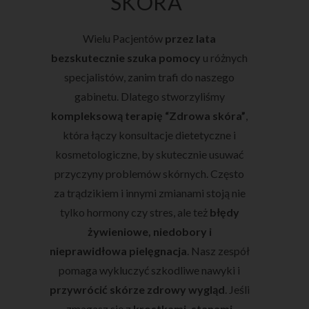
SKÓRA”
Wielu Pacjentów
przez lata
bezskutecznie szuka pomocy
u różnych
specjalistów, zanim trafi do naszego
gabinetu. Dlatego stworzyliśmy
kompleksową terapię “Zdrowa skóra”
,
która łączy konsultacje dietetyczne i
kosmetologiczne, by skutecznie usuwać
przyczyny problemów skórnych. Często
za trądzikiem i innymi zmianami stoją nie
tylko hormony czy stres, ale też
błędy
żywieniowe, niedobory i
nieprawidłowa pielęgnacja
. Nasz zespół
pomaga wykluczyć szkodliwe nawyki i
przywrócić skórze zdrowy wygląd
. Jeśli
zmagasz się z
krostkami, stanami