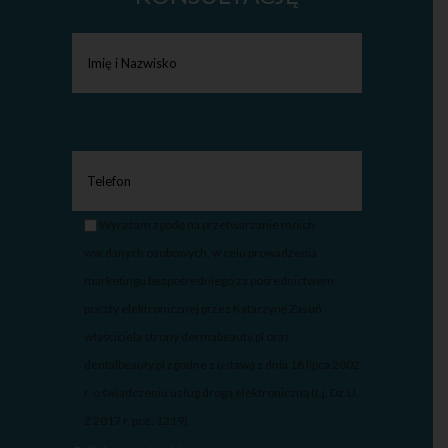
Wyrażam zgodę na przetwarzanie moich
ww.danych osobowych, w celu prowadzenia
marketingu bezpośredniego za pośrednictwem
poczty elektronicznej przez Katarzynę Zasuń
właściciela strony dermabeauty.pl oraz
dentalbeauty.pl zgodne z ustawą z dnia 18 lipca 2002
r. o świadczeniu usług drogą elektroniczną (t.j. Dz.U.
Z 2017 r. poz. 1219).