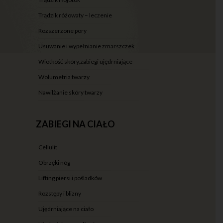
trądzik różowaty – leczenie
rozszerzone pory
usuwanie i wypełnianie zmarszczek
wiotkość skóry,zabiegi ujędrniające
wolumetria twarzy
nawilżanie skóry twarzy
ZABIEGI NA CIAŁO
cellulit
obrzęki nóg
lifting piersi i pośladków
rozstępy i blizny
ujędrniające na ciało