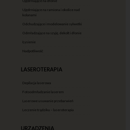
ujędrniające na dłonie
ujędrniające na ramiona i okolice nad
kolanami
odchudzające i modelowanie sylwetki
odmładzające na szyję, dekolt i dłonie
łysienie
nadpotliwość
LASEROTERAPIA
depilacja laserowa
fotoodmładzanie laserem
laserowe usuwanie przebarwień
leczenie trądziku – laseroterapia
URZĄDZENIA