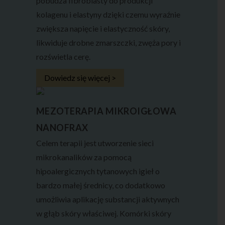
pobudza fibroblasty do produkcji
kolagenu i elastyny dzięki czemu wyraźnie
zwiększa napięcie i elastyczność skóry,
likwiduje drobne zmarszczki, zwęża pory i
rozświetla cerę.
Dowiedz się więcej >
MEZOTERAPIA MIKROIGŁOWA
NANOFRAX
Celem terapii jest utworzenie sieci
mikrokanalików za pomocą
hipoalergicznych tytanowych igieł o
bardzo małej średnicy, co dodatkowo
umożliwia aplikację substancji aktywnych
w głąb skóry właściwej. Komórki skóry