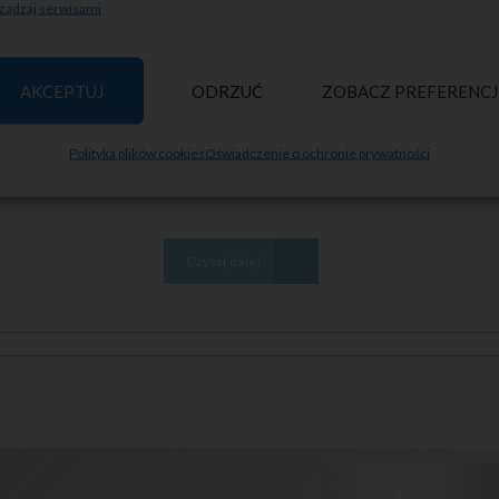
ządzaj serwisami
Mediderma – Zaawansowane zabiegi terapeutyczne
AKCEPTUJ
ODRZUĆ
ZOBACZ PREFERENCJ
5 lat temu przez grupę dermatologów, na czele z doktorem Gabriel
Polityka plików cookies
Oświadczenie o ochronie prywatności
urządzenia
Czytaj dalej