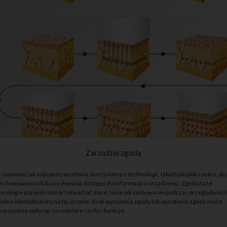
Zarządzaj zgodą
 zapewnić jak najlepsze wrażenia, korzystamy z technologii, takich jak pliki cookie, do
echowywania i/lub uzyskiwania dostępu do informacji o urządzeniu. Zgoda na te
hnologie pozwoli nam przetwarzać dane, takie jak zachowanie podczas przeglądania 
kalne identyfikatory na tej stronie. Brak wyrażenia zgody lub wycofanie zgody może
korzystnie wpłynąć na niektóre cechy i funkcje.