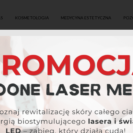
AS
KOSMETOLOGIA
MEDYCYNA ESTETYCZNA
POZ
GORY: URZĄDZENIA