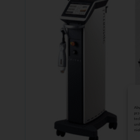
Aby
prz
tec
uni
nie