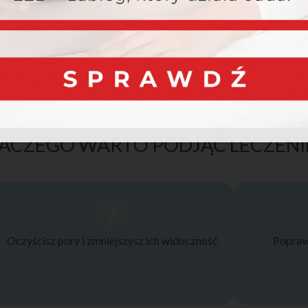
ACZEGO WARTO PODJĄĆ LECZENI
2
Oczyścisz pory i zmniejszysz ich widoczność
Popraw