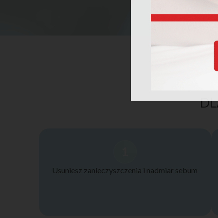
DL
1
Usuniesz zanieczyszczenia i nadmiar sebum