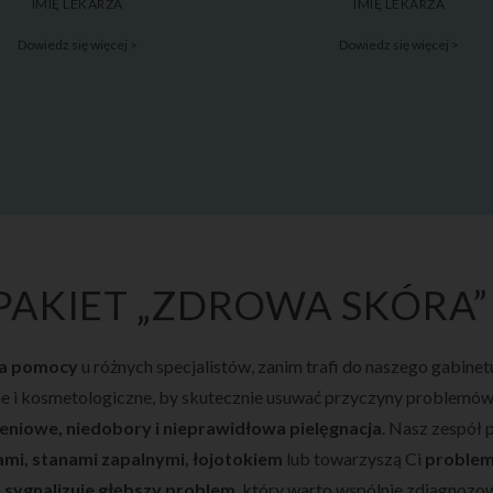
IMIĘ LEKARZA
IMIĘ LEKARZA
Dowiedz się więcej >
Dowiedz się więcej >
PAKIET „ZDROWA SKÓRA”
ka pomocy
u różnych specjalistów, zanim trafi do naszego gabine
zne i kosmetologiczne, by skutecznie usuwać przyczyny problemów
eniowe, niedobory i nieprawidłowa pielęgnacja
. Nasz zespół
mi, stanami zapalnymi, łojotokiem
lub towarzyszą Ci
problem
a
sygnalizuje głębszy problem
, który warto wspólnie zdiagnozo