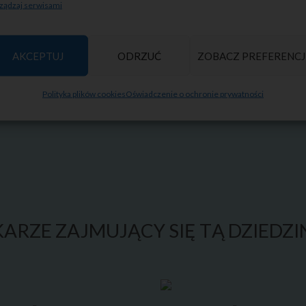
ządzaj serwisami
etycznych oraz zwiększa
 głąb skóry.
AKCEPTUJ
ODRZUĆ
ZOBACZ PREFERENCJ
Polityka plików cookies
Oświadczenie o ochronie prywatności
KARZE ZAJMUJĄCY SIĘ TĄ DZIEDZI