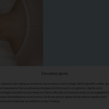
Zarządzaj zgodą
 zapewnić jak najlepsze wrażenia, korzystamy z technologii, takich jak pliki cookie, do
JNYM
echowywania i/lub uzyskiwania dostępu do informacji o urządzeniu. Zgoda na te
 działa oczyszczająco,
hnologie pozwoli nam przetwarzać dane, takie jak zachowanie podczas przeglądania 
kalne identyfikatory na tej stronie. Brak wyrażenia zgody lub wycofanie zgody może
 martwych komórek skóry
korzystnie wpłynąć na niektóre cechy i funkcje.
emiany materii, dzięki