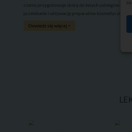
Zar
czemu przygotowuje skórę do innych zabiegów kosm
przenikanie i aktywację preparatów kosmetycznych w
Dowiedz się więcej >
LE