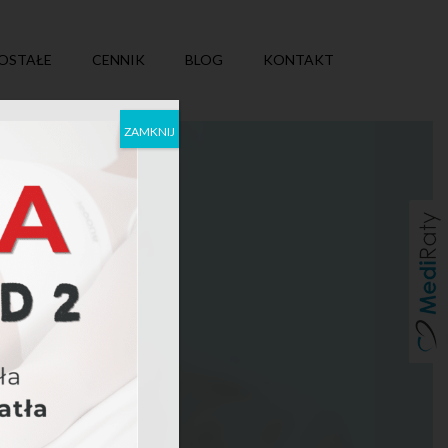
OSTAŁE
CENNIK
BLOG
KONTAKT
ZAMKNIJ
onalne oczyszczanie
lszą pielęgnację.