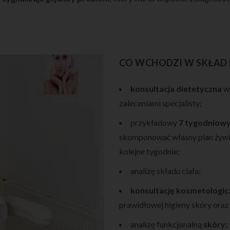
CO WCHODZI W SKŁAD 
konsultacja dietetyczna
wr
zaleceniami specjalisty;
przykładowy
7 tygodniowy
skomponować własny plan żywien
kolejne tygodnie;
analizę składu ciała;
konsultację kosmetologic
prawidłowej higieny skóry oraz
analizę funkcjonalną
skóry;