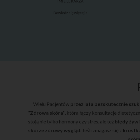
IMIĘ LEKARZA
Dowiedz się więcej >
Wielu Pacjentów
przez lata bezskutecznie szu
“Zdrowa skóra”
, która łączy konsultacje dietetyc
stoją nie tylko hormony czy stres, ale też
błędy żywi
skórze zdrowy wygląd
. Jeśli zmagasz się z
krostka
skór