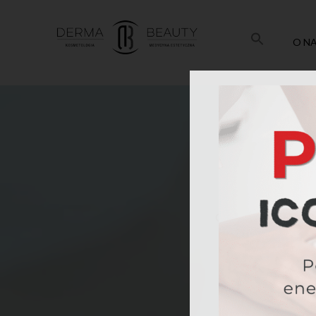
O N
Codzienna pielęgnacj
usuwa zanieczyszcz