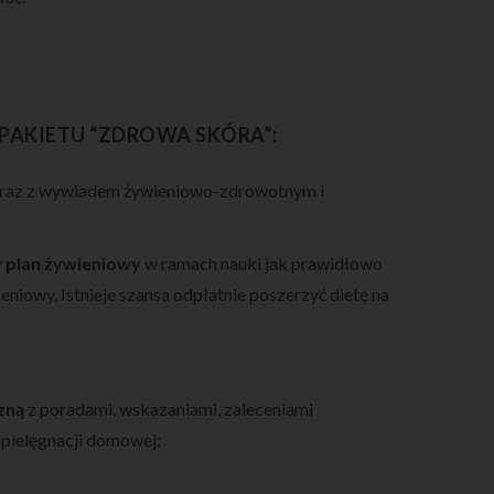
PAKIETU “ZDROWA SKÓRA”:
az z wywiadem żywieniowo-zdrowotnym i
 plan żywieniowy
w ramach nauki jak prawidłowo
iowy. Istnieje szansa odpłatnie poszerzyć dietę na
zną
z poradami, wskazaniami, zaleceniami
 pielęgnacji domowej;