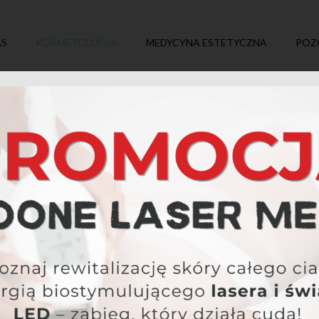
AS
KOSMETOLOGIA
MEDYCYNA ESTETYCZNA
POZ
OCZYSZCZANIE SKÓRY
a nie zawsze wystarcza, aby skóra była czysta i zdrowa. Profesj
enia, nadmiar sebum i martwy naskórek, przygotowując cerę na da
Efekt to odświeżona, gładka i lepiej oddychająca skóra.