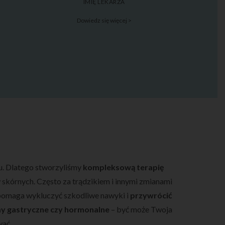
IMIĘ LEKARZA
Dowiedz się więcej >
tu. Dlatego stworzyliśmy
kompleksową terapię
 skórnych. Często za trądzikiem i innymi zmianami
 pomaga wykluczyć szkodliwe nawyki i
przywrócić
y gastryczne czy hormonalne
– być może Twoja
wać.