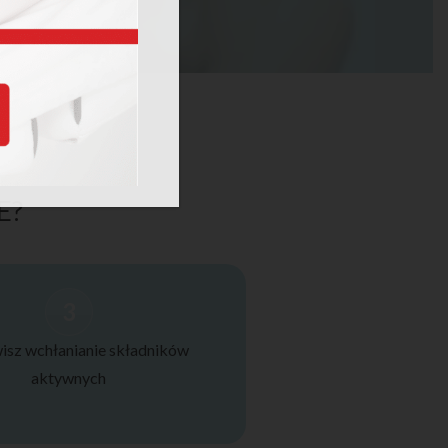
E?
3
isz wchłanianie składników
aktywnych