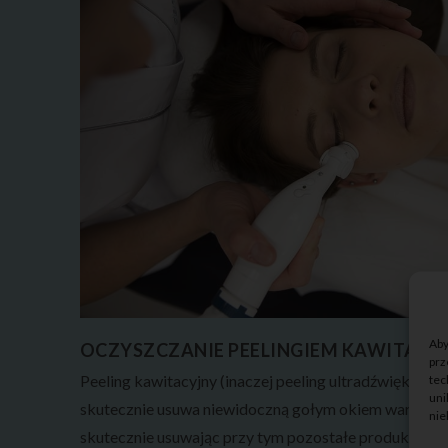
Aby
OCZYSZCZANIE PEELINGIEM KAWITACY
prz
Peeling kawitacyjny (inaczej peeling ultradźwiękowy)
tec
uni
skutecznie usuwa niewidoczną gołym okiem warstwę
nie
skutecznie usuwając przy tym pozostałe produkty prz