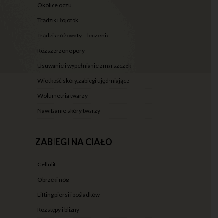
okolice oczu
trądzik i łojotok
trądzik różowaty – leczenie
rozszerzone pory
usuwanie i wypełnianie zmarszczek
wiotkość skóry,zabiegi ujędrniające
wolumetria twarzy
nawilżanie skóry twarzy
ZABIEGI NA CIAŁO
cellulit
obrzęki nóg
lifting piersi i pośladków
rozstępy i blizny