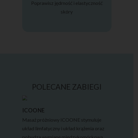
Poprawisz jędrność i elastyczność
skóry
POLECANE ZABIEGI
ICOONE
Masaż próżniowy ICOONE stymuluje
układ limfatyczny i układ krążenia oraz
pobudza wymianę międzykomórkową.