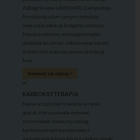
Zabiegi Icoone LASER MED 2 aktywizują
fibroblasty, a tym samym stymulują
większą produkcję kolagenu i elastyny.
Masaż próżniowy wykazuje ponadto
działanie lecznicze: odblokowuje kanały
limfatyczne oraz usprawnia cyrkulację
krwi.
Dowiedz się więcej >
KARBOKSYTERAPIA
Nasze urządzenie to jedyny na rynku
aparat, który pozwala wykonać
ekstremalnie skuteczny zabieg
karboksyterapii w połączeniu z
mezoterapią igłową lub przy jednoczesnej