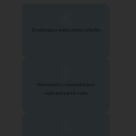
1
Zredukujesz widoczność cellulitu
2
Wysmuklisz i wymodelujesz
wybrane partie ciała
3