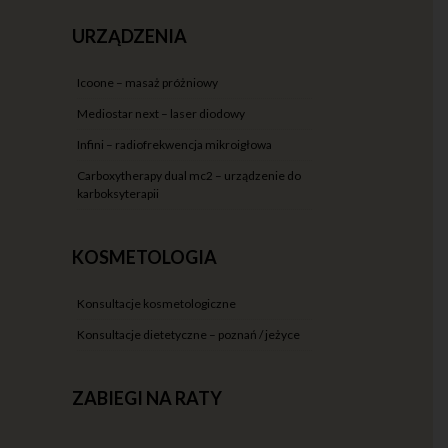
URZĄDZENIA
icoone – masaż próżniowy
mediostar next – laser diodowy
infini – radiofrekwencja mikroigłowa
carboxytherapy dual mc2 – urządzenie do
karboksyterapii
KOSMETOLOGIA
konsultacje kosmetologiczne
konsultacje dietetyczne – poznań / jeżyce
ZABIEGI NA RATY