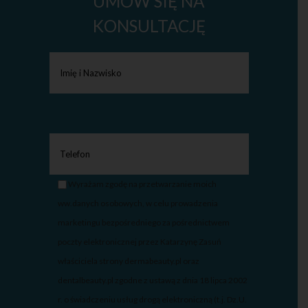
UMÓW SIĘ NA
KONSULTACJĘ
Wyrażam zgodę na przetwarzanie moich
ww.danych osobowych, w celu prowadzenia
marketingu bezpośredniego za pośrednictwem
poczty elektronicznej przez Katarzynę Zasuń
właściciela strony dermabeauty.pl oraz
dentalbeauty.pl zgodne z ustawą z dnia 18 lipca 2002
r. o świadczeniu usług drogą elektroniczną (t.j. Dz.U.