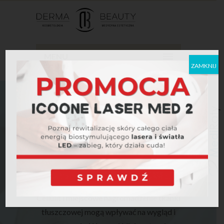
MENU
ZAMKNIJ
REDUKCJA
CELLULITU I
WYSZCZUPLANIE
Cellulit i miejscowe nagromadzenie tkanki
tłuszczowej mogą wpływać na wygląd i