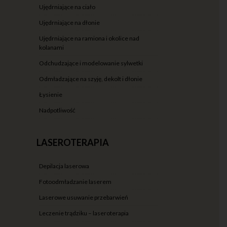
ujędrniające na ciało
ujędrniające na dłonie
ujędrniające na ramiona i okolice nad
kolanami
odchudzające i modelowanie sylwetki
odmładzające na szyję, dekolt i dłonie
łysienie
nadpotliwość
LASEROTERAPIA
depilacja laserowa
fotoodmładzanie laserem
laserowe usuwanie przebarwień
leczenie trądziku – laseroterapia