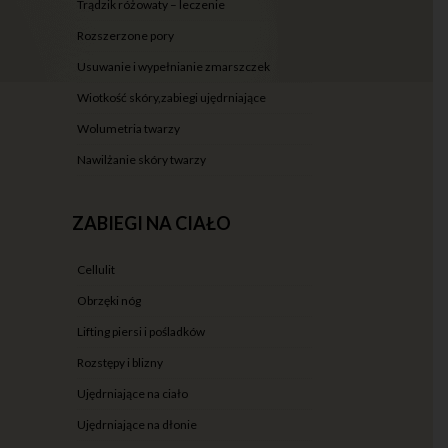
trądzik różowaty – leczenie
rozszerzone pory
usuwanie i wypełnianie zmarszczek
wiotkość skóry,zabiegi ujędrniające
wolumetria twarzy
nawilżanie skóry twarzy
ZABIEGI NA CIAŁO
cellulit
obrzęki nóg
lifting piersi i pośladków
rozstępy i blizny
ujędrniające na ciało
ujędrniające na dłonie