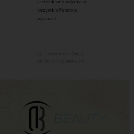
rzetelnie odpowiemy na
wszystkie Państwa
pytania. J
,
,
Laseroterapia
Zabiegi
,
zabiegi ciało
zabiegi twarz