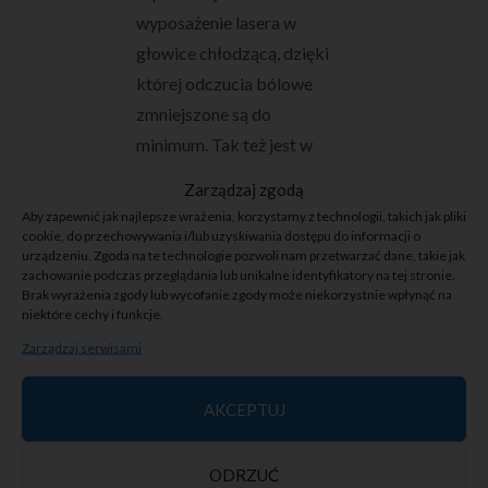
wyposażenie lasera w
głowice chłodzącą, dzięki
której odczucia bólowe
zmniejszone są do
minimum. Tak też jest w
przypadku lasera, na
Zarządzaj zgodą
którym pracujemy w
Aby zapewnić jak najlepsze wrażenia, korzystamy z technologii, takich jak pliki
naszym gabinecie
.
cookie, do przechowywania i/lub uzyskiwania dostępu do informacji o
urządzeniu. Zgoda na te technologie pozwoli nam przetwarzać dane, takie jak
Asclepion® MedioStar
zachowanie podczas przeglądania lub unikalne identyfikatory na tej stronie.
Brak wyrażenia zgody lub wycofanie zgody może niekorzystnie wpłynąć na
NeXT
zawiera ogniwo
niektóre cechy i funkcje.
chłodzące obszar
Zarządzaj serwisami
zabiegowy, które
zdecydowanie zapewnia
AKCEPTUJ
komfort bezbolesnej
epilacji.
ODRZUĆ