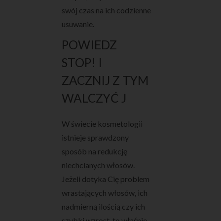
swój czas na ich codzienne
usuwanie.
POWIEDZ
STOP! I
ZACZNIJ Z TYM
WALCZYĆ J
W świecie kosmetologii
istnieje sprawdzony
sposób na redukcję
niechcianych włosów.
Jeżeli dotyka Cię problem
wrastających włosów, ich
nadmierną ilością czy ich
szybki wzrost, to właśnie