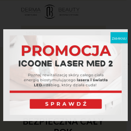
MENU
ZAMKNIJ
Home
Laseroterapia
EFEKTYWNA
DEPILACJA LASEROWA- BEZPIECZNA CAŁY
ROK
EFEKTYWNA
DEPILACJA
LASEROWA-
BEZPIECZNA CAŁY