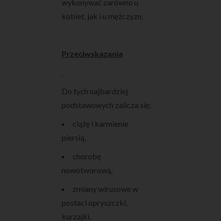
wykonywać zarówno u
kobiet, jak i u mężczyzn.
Przeciwskazania
Do tych najbardziej
podstawowych zalicza się:
ciążę i karmienie
piersią,
chorobę
nowotworową,
zmiany wirusowe w
postaci opryszczki,
kurzajki,