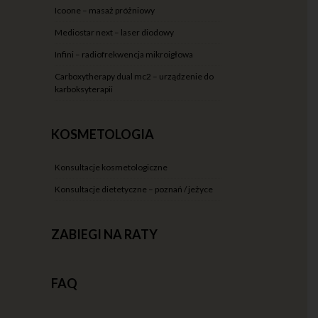
icoone – masaż próżniowy
mediostar next – laser diodowy
infini – radiofrekwencja mikroigłowa
carboxytherapy dual mc2 – urządzenie do
karboksyterapii
KOSMETOLOGIA
konsultacje kosmetologiczne
konsultacje dietetyczne – poznań / jeżyce
ZABIEGI NA RATY
FAQ