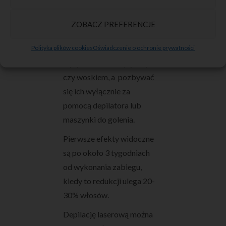
Warto pamiętać również,
ZOBACZ PREFERENCJE
że ok. 3-4 tygodnie przed
Polityka plików cookies
Oświadczenie o ochronie prywatności
zabiegiem nie należy
wyrywać włosów pęsetą
czy woskiem, a pozbywać
się ich wyłącznie za
pomocą depilatora lub
maszynki do golenia.
Pierwsze efekty widoczne
są po około 3 tygodniach
od wykonania zabiegu,
kiedy to redukcji ulega 20-
30% włosów.
Depilację laserową można