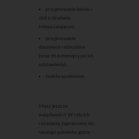
przyjmowanie leków i
ziół o działaniu
fotouczalającym,
przyjmowanie
doustnych retinoidów
(oraz do 6 miesięcy po ich
odstawieniu),
świeża opalenizna.
Masz jeszcze
wątpliwości? W celu ich
rozwiania, zapraszamy do
naszego gabinetu, gdzie