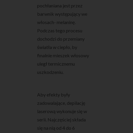
pochłaniana jest przez
barwnik występujący we
włosach- melaninę.
Podczas tego procesu
dochodzi do przemiany
światła w ciepło, by
finalnie mieszek włosowy
uległ termicznemu
uszkodzeniu.
Aby efekty były
zadowalające, depilację
laserową wykonuje się w
serii. Najczęściej składa
się na nią od 4 do 6