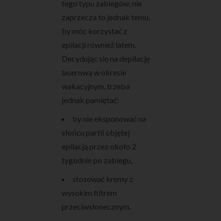
tego typu zabiegów, nie
zaprzecza to jednak temu,
by móc korzystać z
epilacji również latem.
Decydując się na depilację
laserową w okresie
wakacyjnym, trzeba
jednak pamiętać:
by nie eksponować na
słońcu partii objętej
epilacją przez około 2
tygodnie po zabiegu,
stosować kremy z
wysokim filtrem
przeciwsłonecznym.