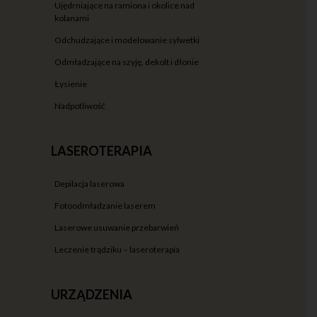
ujędrniające na ramiona i okolice nad
kolanami
odchudzające i modelowanie sylwetki
odmładzające na szyję, dekolt i dłonie
łysienie
nadpotliwość
LASEROTERAPIA
depilacja laserowa
fotoodmładzanie laserem
laserowe usuwanie przebarwień
leczenie trądziku – laseroterapia
URZĄDZENIA